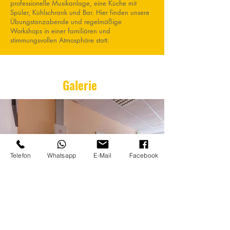
professionelle Musikanlage, eine Küche mit
Spüler, Kühlschrank und Bar. Hier finden unsere
Übungstanzabende und regelmäßige
Workshops in einer familiären und
stimmungsvollen Atmosphäre statt.
Galerie
Telefon
Whatsapp
E-Mail
Facebook