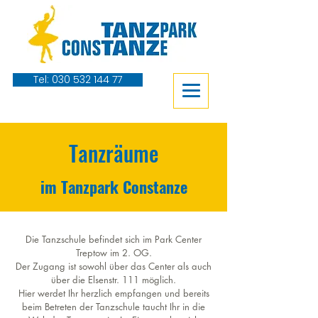
Tel: 030 532 144 77
Tanzräume
im Tanzpark Constanze
Die Tanzschule befindet sich im Park Center
Treptow im 2. OG.
Der Zugang ist sowohl über das Center als auch
über die Elsenstr. 111 möglich.
Hier werdet Ihr herzlich empfangen und bereits
beim Betreten der Tanzschule taucht Ihr in die